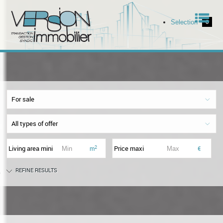
Men
Selection
0
Home
Our offers
For sale
Our services
All types of offer
The agency
Living area mini
Price maxi
2
m
€
REFINE RESULTS
ell your property
Contact