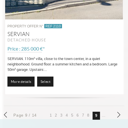
PROPERTY OFFER N°
REF 2110
SERVIAN
DETACHED HOUSE
Price : 285 000 €*
SERVIAN. 110m² villa, close to the town center, in a quiet
neighborhood. Ground floor: a summer kitchen and a bedroom. Large
50m² garage. Upstairs:...
More details
Select
Page 9 / 14
1
2
3
4
5
6
7
8
10
9