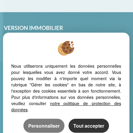
VERSION IMMOBILIER
La Montagnette – 46, Avenue des cistes
34420 VILLENEUVE LES BEZIERS
Phone: 04 67 39 20 88
Nous utiliserons uniquement les données personnelles
pour lesquelles vous avez donné votre accord. Vous
pouvez les modifier à n'importe quel moment via la
Legal Notice
Data protection policy
Manage cookies
Our Fee Schedule
rubrique "Gérer les cookies" en bas de notre site, à
l'exception des cookies essentiels à son fonctionnement.
Pour plus d'informations sur vos données personnelles,
veuillez consulter
notre politique de protection des
données
.
In order to offer consistent comfortable reading from your PC, tablet
or smartphone, our site automatically adapts to different types of
Personnaliser
Tout accepter
screens