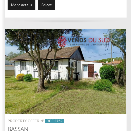
More details
Select
PROPERTY OFFER N°
REF 2752
BASSAN