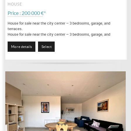
HOUSE
Price : 200 000 €*
House for sale near the city center – 3 bedrooms, garage, and
terraces.
House for sale near the city center – 3 bedrooms, garage, and
terraces. Just steps from the city center, discover this semi-detached
house offering a...
More details
Select