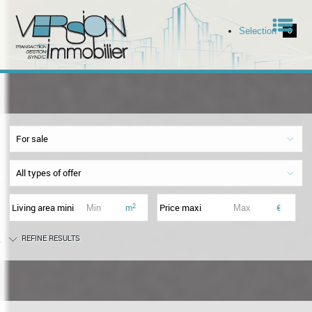
Men
Selection
0
Home
Our offers
For sale
Our services
All types of offer
The agency
Living area mini
Price maxi
2
m
€
REFINE RESULTS
ell your property
Contact