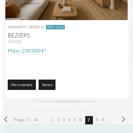
PROPERTY OFFER N°
REF 2319
BEZIERS
HOUSE
Price : 220 000 €*
More details
Select
Page 7 / 14
1
2
3
4
5
6
8
9
10
7