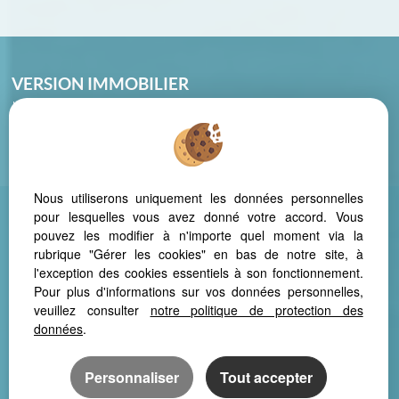
VERSION IMMOBILIER
La Montagnette – 46, Avenue des cistes
34420 VILLENEUVE LES BEZIERS
Phone: 04 67 39 20 88
Nous utiliserons uniquement les données personnelles
pour lesquelles vous avez donné votre accord. Vous
pouvez les modifier à n'importe quel moment via la
Legal Notice
Data protection policy
Manage cookies
Our Fee Schedule
rubrique "Gérer les cookies" en bas de notre site, à
l'exception des cookies essentiels à son fonctionnement.
Pour plus d'informations sur vos données personnelles,
veuillez consulter
notre politique de protection des
données
.
In order to offer consistent comfortable reading from your PC, tablet
or smartphone, our site automatically adapts to different types of
Personnaliser
Tout accepter
screens