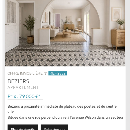
OFFRE IMMOBILIÈRE N°
REF 2332
BEZIERS
APPARTEMENT
Prix : 79 000 €*
Béziers à proximité immédiate du plateau des poetes et du centre
ville.
Située dans une rue perpendiculaire à l'avenue Wilson dans un secteur
calme à deux pas du plateau des poetes appartement T4 avec deux
balsons offrant...
Plus de détails
Sélectionner