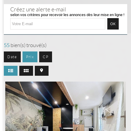
Mon Compte
Créez une alerte e-mail
selon vos critères pour recevoir les annonces dès leur mise en ligne !
Sélection
0
55
bien(s) trouvé(s)
Date
Prix
CP