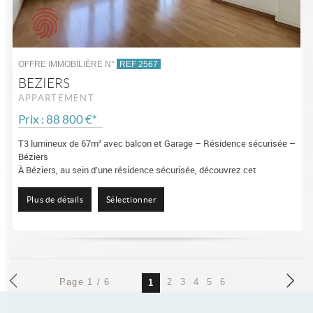
OFFRE IMMOBILIÈRE N°
REF 2567
BEZIERS
APPARTEMENT
Prix : 88 800 €*
T3 lumineux de 67m² avec balcon et Garage – Résidence sécurisée –
Béziers
À Béziers, au sein d’une résidence sécurisée, découvrez cet
appartement T3 de 67 m² situé au 3éme étage, offrant un cadre de vie
agréable et...
Plus de détails
Sélectionner
Page 1 / 6
2
3
4
5
6
1