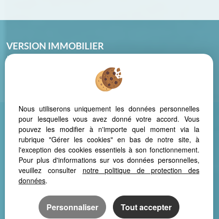
VERSION IMMOBILIER
La Montagnette – 46, Avenue des cistes
34420 VILLENEUVE LES BEZIERS
Tél : 04 67 39 20 88
Nous utiliserons uniquement les données personnelles
pour lesquelles vous avez donné votre accord. Vous
pouvez les modifier à n'importe quel moment via la
Mentions Légales
Politique de protection des données
Gérer les cookies
rubrique "Gérer les cookies" en bas de notre site, à
Notre barème d'honoraires
Extranet
l'exception des cookies essentiels à son fonctionnement.
Pour plus d'informations sur vos données personnelles,
veuillez consulter
notre politique de protection des
données
.
Afin de vous offrir un confort de lecture permanent, depuis votre PC,
votre tablette ou votre smartphone, notre site s’adapte
Personnaliser
Tout accepter
automatiquement aux différents types d'écrans