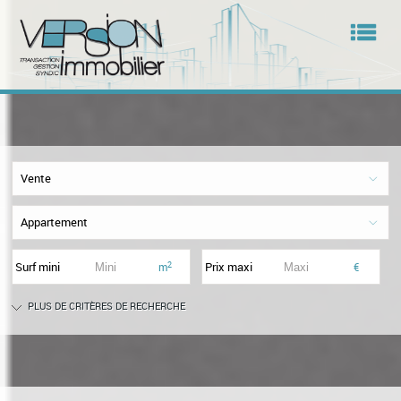
Men
Accueil
Vente
Présentation
Appartement
Nos Offres
Surf mini
Prix maxi
2
m
€
La Gestion
PLUS DE CRITÈRES DE RECHERCHE
Le Syndic
Contact