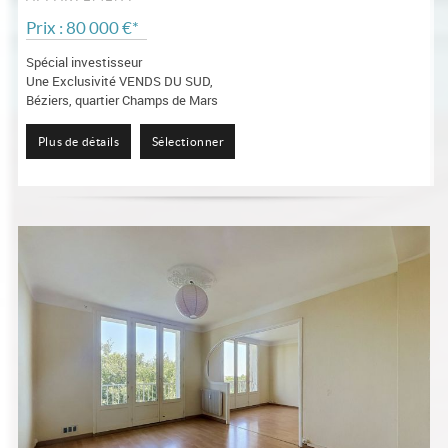
Prix : 80 000 €*
Spécial investisseur
Une Exclusivité VENDS DU SUD,
Béziers, quartier Champs de Mars
A 2 pas des Facultés, IUT, Centre-ville et toutes les commodités
Appartement F3 de...
Plus de détails
Sélectionner