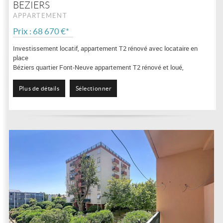
BEZIERS
APPARTEMENT
Prix : 68 670 €*
Investissement locatif, appartement T2 rénové avec locataire en
place
Béziers quartier Font-Neuve appartement T2 rénové et loué,
Au 3° et dernier étage d'une copropriété bien entretenue,
A 5 min à pieds des Allées Paul...
Plus de détails
Sélectionner