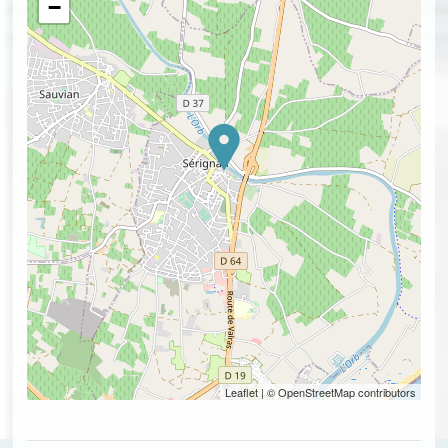
−
Leaflet
| © OpenStreetMap contributors