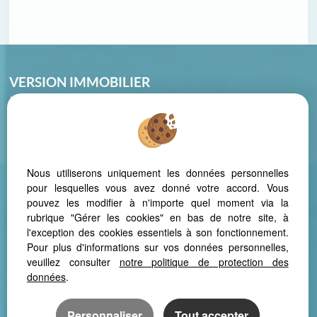
VERSION IMMOBILIER
La Montagnette – 46, Avenue des cistes
34420 VILLENEUVE LES BEZIERS
Tél : 04 67 39 20 88
Nous utiliserons uniquement les données personnelles
pour lesquelles vous avez donné votre accord. Vous
pouvez les modifier à n'importe quel moment via la
Mentions Légales
Politique de protection des données
Gérer les cookies
rubrique "Gérer les cookies" en bas de notre site, à
Notre barème d'honoraires
Extranet
l'exception des cookies essentiels à son fonctionnement.
Pour plus d'informations sur vos données personnelles,
veuillez consulter
notre politique de protection des
données
.
Afin de vous offrir un confort de lecture permanent, depuis votre PC,
votre tablette ou votre smartphone, notre site s’adapte
Personnaliser
Tout accepter
automatiquement aux différents types d'écrans