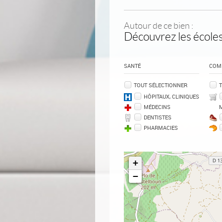
Autour de ce bien :
Découvrez les écoles
SANTÉ
COM
TOUT SÉLECTIONNER
T
HÔPITAUX, CLINIQUES
MÉDECINS
DENTISTES
PHARMACIES
+
−