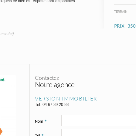
uxquels ce bien est exposé sont disponibles
TERRAIN
PRIX :
350
e mandat)
Contactez
Notre agence
VERSION IMMOBILIER
Tel.
04 67 39 20 88
Nom
*
Tél
*