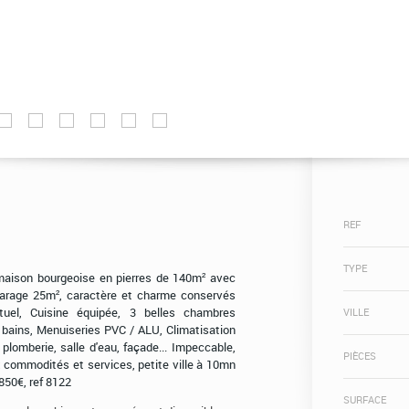
REF
TYPE
 maison bourgeoise en pierres de 140m² avec
garage 25m², caractère et charme conservés
tuel, Cuisine équipée, 3 belles chambres
VILLE
e bains, Menuiseries PVC / ALU, Climatisation
, plomberie, salle d'eau, façade... Impeccable,
PIÈCES
 commodités et services, petite ville à 10mn
850€, ref 8122
SURFACE