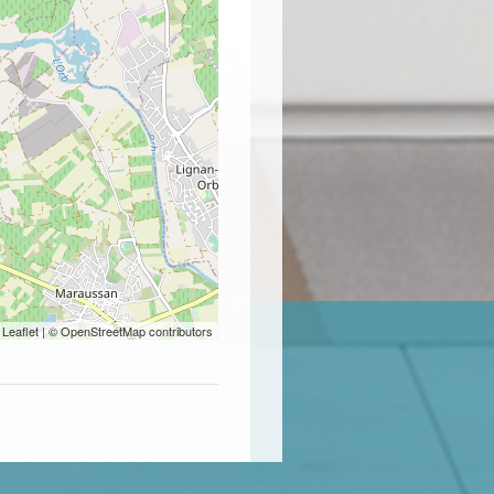
Leaflet
| © OpenStreetMap contributors