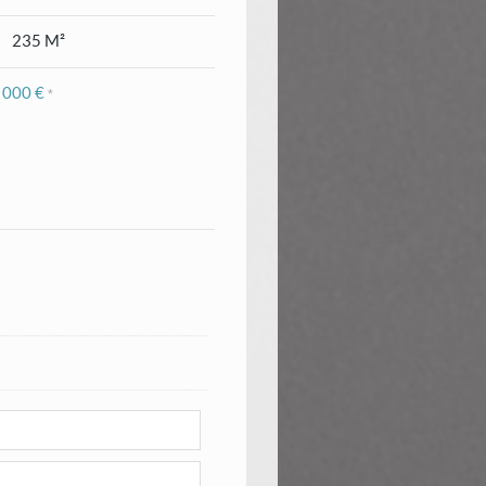
235 M²
 000 €
*