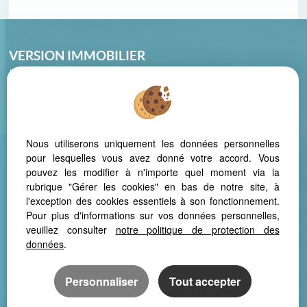
VERSION IMMOBILIER
La Montagnette – 46, Avenue des cistes
34420 VILLENEUVE LES BEZIERS
Tél : 04 67 39 20 88
Nous utiliserons uniquement les données personnelles
pour lesquelles vous avez donné votre accord. Vous
pouvez les modifier à n'importe quel moment via la
Mentions Légales
Politique de protection des données
Gérer les cookies
rubrique "Gérer les cookies" en bas de notre site, à
Notre barème d'honoraires
Extranet
l'exception des cookies essentiels à son fonctionnement.
Pour plus d'informations sur vos données personnelles,
veuillez consulter
notre politique de protection des
données
.
Afin de vous offrir un confort de lecture permanent, depuis votre PC,
votre tablette ou votre smartphone, notre site s’adapte
Personnaliser
Tout accepter
automatiquement aux différents types d'écrans