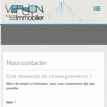
Men
Accueil
Présentation
Nous contacter
Nos Offres
Une demande de renseignements ?
La Gestion
Merci de remplir ce formulaire, nous vous contacterons dès que
Le Syndic
possible...
Contact
Nom
*