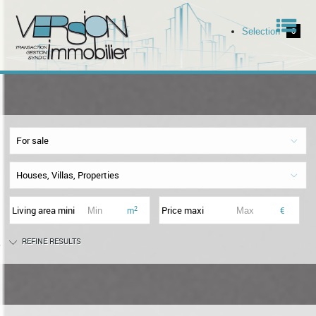
Men
Selection
0
Home
Our offers
For sale
Our services
Houses, Villas, Properties
The agency
Living area mini
Price maxi
2
m
€
REFINE RESULTS
ell your property
Contact