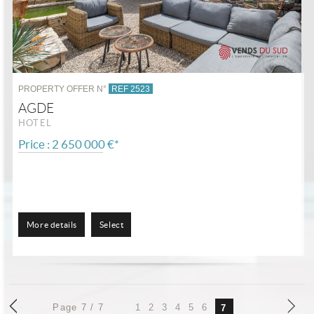
PROPERTY OFFER N°
REF 2523
AGDE
HOTEL
Price : 2 650 000 €*
More details
Select
Page 7 / 7
1
2
3
4
5
6
7