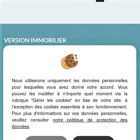
VERSION IMMOBILIER
La Montagnette – 46, Avenue des cistes
34420 VILLENEUVE LES BEZIERS
Phone: 04 67 39 20 88
Nous utiliserons uniquement les données personnelles
pour lesquelles vous avez donné votre accord. Vous
pouvez les modifier à n'importe quel moment via la
Legal Notice
Data protection policy
Manage cookies
Our Fee Schedule
rubrique "Gérer les cookies" en bas de notre site, à
l'exception des cookies essentiels à son fonctionnement.
Pour plus d'informations sur vos données personnelles,
veuillez consulter
notre politique de protection des
données
.
In order to offer consistent comfortable reading from your PC, tablet
or smartphone, our site automatically adapts to different types of